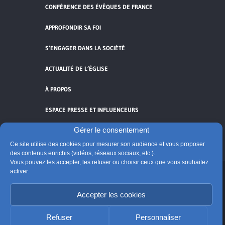
CONFÉRENCE DES ÉVÊQUES DE FRANCE
APPROFONDIR SA FOI
S’ENGAGER DANS LA SOCIÉTÉ
ACTUALITÉ DE L’ÉGLISE
À PROPOS
ESPACE PRESSE ET INFLUENCEURS
Gérer le consentement
FLUX RSS
Ce site utilise des cookies pour mesurer son audience et vous proposer
des contenus enrichis (vidéos, réseaux sociaux, etc.).
Vous pouvez les accepter, les refuser ou choisir ceux que vous souhaitez
activer.
Cliquez pour accepter les cookies de
vidéos et réseaux sociaux et activer ce
Accepter les cookies
© Église catholique en France
contenu.
Édité par la Conférence des évêques de France
Refuser
Personnaliser