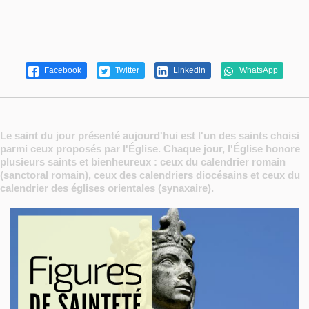
Facebook
Twitter
Linkedin
WhatsApp
Le saint du jour présenté aujourd'hui est l'un des saints choisi
parmi ceux proposés par l'Église. Chaque jour, l'Église honore
plusieurs saints et bienheureux : ceux du calendrier romain
(sanctoral romain), ceux des calendriers diocésains et ceux du
calendrier des églises orientales (synaxaire).