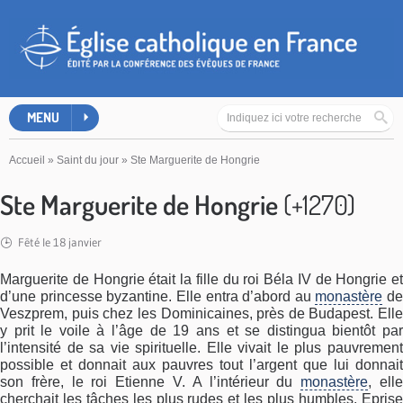
MENU
Accueil
»
Saint du jour
»
Ste Marguerite de Hongrie
Ste Marguerite de Hongrie
(+1270)
Fêté le 18 janvier
Marguerite de Hongrie était la fille du roi Béla IV de Hongrie et
d’une princesse byzantine. Elle entra d’abord au
monastère
de
Veszprem, puis chez les Dominicaines, près de Budapest. Elle
y prit le voile à l’âge de 19 ans et se distingua bientôt par
l’intensité de sa vie spirituelle. Elle vivait le plus pauvrement
possible et donnait aux pauvres tout l’argent que lui donnait
son frère, le roi Etienne V. A l’intérieur du
monastère
, ell
cherchait les tâches les plus rudes et les plus humbles. Eprise