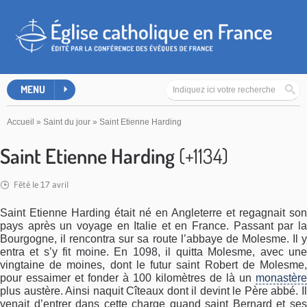
MENU
Accueil
»
Saint du jour
»
Saint Etienne Harding
Saint Etienne Harding
(+1134)
Fêté le 17 avril
Saint Etienne Harding était né en Angleterre et regagnait son
pays après un voyage en Italie et en France. Passant par la
Bourgogne, il rencontra sur sa route l’abbaye de Molesme. Il y
entra et s’y fit moine. En 1098, il quitta Molesme, avec une
vingtaine de moines, dont le futur saint Robert de Molesme,
pour essaimer et fonder à 100 kilomètres de là un
monastère
plus austère. Ainsi naquit Cîteaux dont il devint le Père abbé. Il
venait d’entrer dans cette charge quand saint Bernard et ses