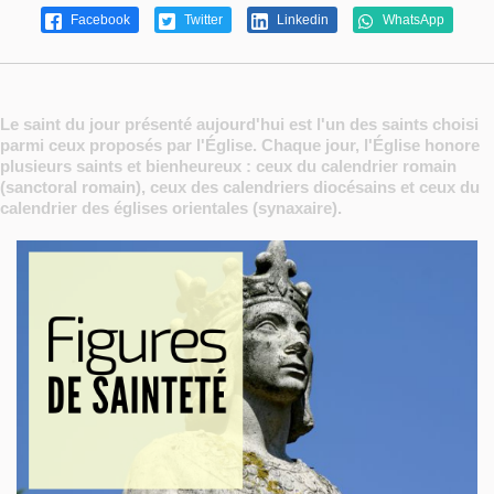
Facebook
Twitter
Linkedin
WhatsApp
Le saint du jour présenté aujourd'hui est l'un des saints choisi
parmi ceux proposés par l'Église. Chaque jour, l'Église honore
plusieurs saints et bienheureux : ceux du calendrier romain
(sanctoral romain), ceux des calendriers diocésains et ceux du
calendrier des églises orientales (synaxaire).