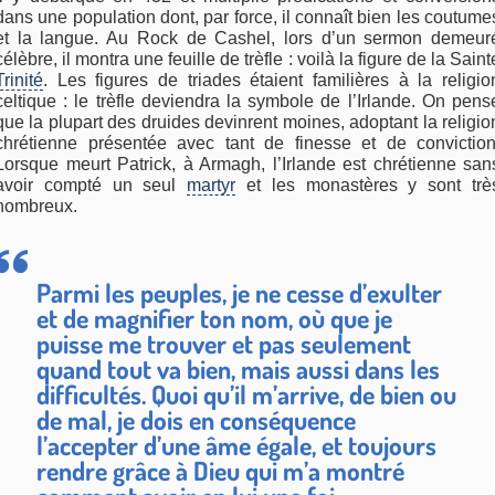
dans une population dont, par force, il connaît bien les coutume
et la langue. Au Rock de Cashel, lors d’un sermon demeur
célèbre, il montra une feuille de trèfle : voilà la figure de la Saint
Trinité
. Les figures de triades étaient familières à la religio
celtique : le trèfle deviendra la symbole de l’Irlande. On pens
que la plupart des druides devinrent moines, adoptant la religio
chrétienne présentée avec tant de finesse et de conviction
Lorsque meurt Patrick, à Armagh, l’Irlande est chrétienne san
avoir compté un seul
martyr
et les monastères y sont trè
nombreux.
Parmi les peuples, je ne cesse d’exulter
et de magnifier ton nom, où que je
puisse me trouver et pas seulement
quand tout va bien, mais aussi dans les
difficultés. Quoi qu’il m’arrive, de bien ou
de mal, je dois en conséquence
l’accepter d’une âme égale, et toujours
rendre grâce à Dieu qui m’a montré