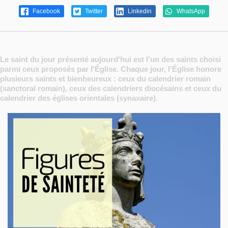
Facebook
Twitter
Linkedin
WhatsApp
Le saint du jour présenté aujourd'hui est l'un des saints choisi
parmi ceux proposés par l'Église. Chaque jour, l'Église honore
plusieurs saints et bienheureux : ceux du calendrier romain
(sanctoral romain), ceux des calendriers diocésains et ceux du
calendrier des églises orientales (synaxaire).