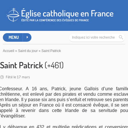
MENU
Accueil
»
Saint du jour
»
Saint Patrick
Saint Patrick
(+461)
Fêté le 17 mars
Confesseur. A 16 ans, Patrick, jeune Gallois d’une famill
chrétienne, est enlevé par des pirates et vendu comme esclav
en Irlande. Il y passe six ans puis s’enfuit et retrouve ses parents
Après un séjour en France où il est consacré évêque, il se sen
appelé à revenir dans cette Irlande de sa servitude pou
l’évangéliser.
Il y débarque en 432 et multiplie prédications et conversion