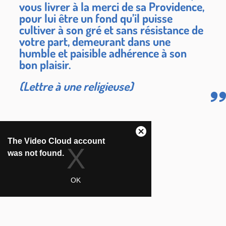
vous livrer à la merci de sa Providence,
pour lui être un fond qu’il puisse
cultiver à son gré et sans résistance de
votre part, demeurant dans une
humble et paisible adhérence à son
bon plaisir.
(Lettre à une religieuse)