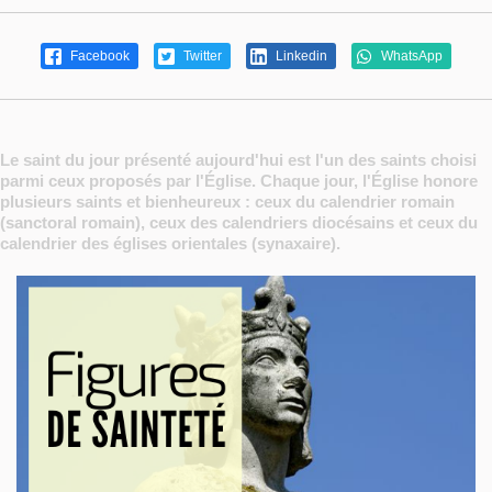
Facebook
Twitter
Linkedin
WhatsApp
Le saint du jour présenté aujourd'hui est l'un des saints choisi
parmi ceux proposés par l'Église. Chaque jour, l'Église honore
plusieurs saints et bienheureux : ceux du calendrier romain
(sanctoral romain), ceux des calendriers diocésains et ceux du
calendrier des églises orientales (synaxaire).