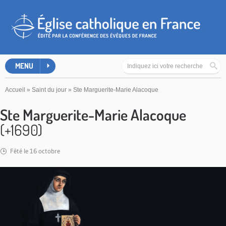
MENU
Accueil
»
Saint du jour
»
Ste Marguerite-Marie Alacoque
Ste Marguerite-Marie Alacoque
(+1690)
Fêté le 16 octobre