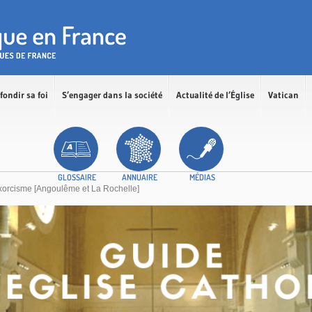
fondir sa foi
S’engager dans la société
Actualité de l’Église
Vatican
GLOSSAIRE
ANNUAIRE
MÉDIAS
exorcisme [Angoulême et La Rochelle]