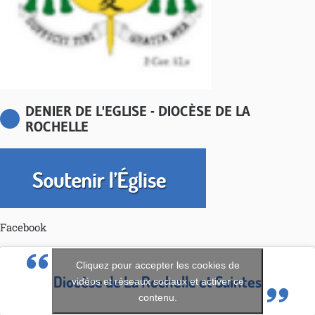
DENIER DE L'EGLISE - DIOCÈSE DE LA
ROCHELLE
Facebook
Cliquez pour accepter les cookies de
Diocèse de La Rochelle et Saintes
vidéos et réseaux sociaux et activer ce
contenu.