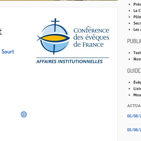
Pré
La C
Pôle
Secr
t
Les 
PUBLI
e Sourt
Text
Nom
GUIDE
Évêq
List
Mouv
ACTUA
05/08/
05/08/