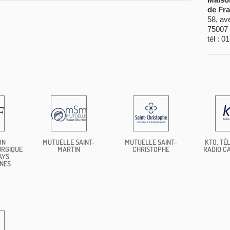
de Fr
58, av
75007 
tél : 0
ON
MUTUELLE SAINT-
MUTUELLE SAINT-
KTO, TÉL
URGIQUE
MARTIN
CHRISTOPHE
RADIO C
AYS
NES