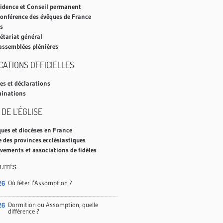
sidence et Conseil permanent
onférence des évêques de France
s
étariat général
assemblées plénières
CATIONS OFFICIELLES
es et déclarations
inations
 DE L'ÉGLISE
ues et diocèses en France
e des provinces ecclésiastiques
ements et associations de fidèles
LITÉS
Où fêter l’Assomption ?
26
Dormition ou Assomption, quelle
26
différence ?