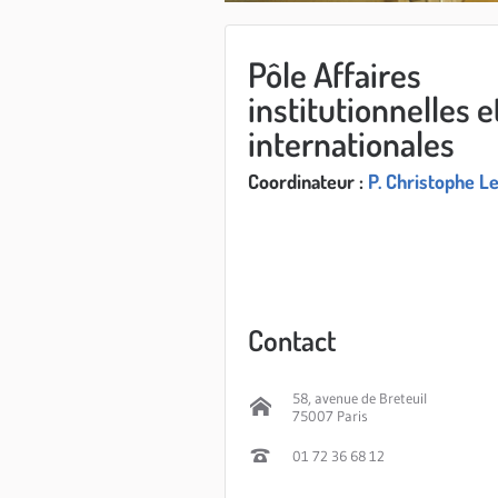
Pôle Affaires
institutionnelles e
internationales
Coordinateur :
P. Christophe L
Contact
58, avenue de Breteuil
75007 Paris
01 72 36 68 12