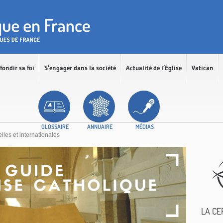
fondir sa foi
S’engager dans la société
Actualité de l’Église
Vatican
GLOSSAIRE
ANNUAIRE
MÉDIAS
elles et internationales
LA CE