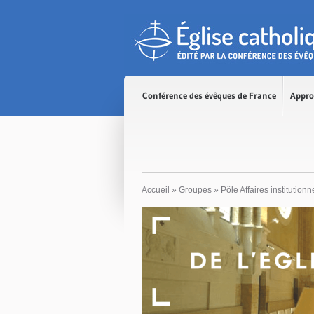
Accès direct au contenu
Accès direct à la recherche
Accès direct au menu
Conférence des évêques de France
Appro
Accueil
»
Groupes
»
Pôle Affaires institutionn