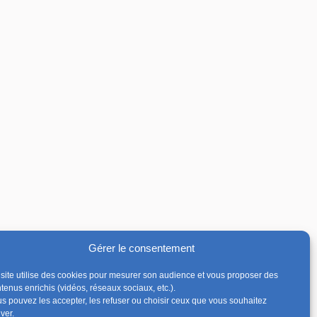
Gérer le consentement
site utilise des cookies pour mesurer son audience et vous proposer des
tenus enrichis (vidéos, réseaux sociaux, etc.).
s pouvez les accepter, les refuser ou choisir ceux que vous souhaitez
iver.