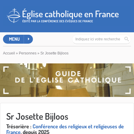
MENU
Accueil
»
Personnes
»
Sr Josette Bijloos
Sr Josette Bijloos
Trésorière :
Conférence des religieux et religieuses de
France
, depuis 2025