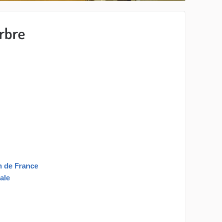
arbre
n de France
ale