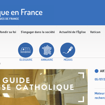
fondir sa foi
S’engager dans la société
Actualité de l’Église
Vatican
GLOSSAIRE
ANNUAIRE
MÉDIAS
e
AR
05/07/
Moteur
recherc