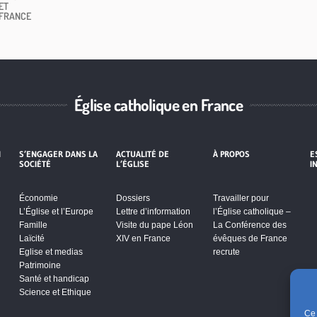
ET
 FRANCE
Église catholique en France
I
S’ENGAGER DANS LA
ACTUALITÉ DE
À PROPOS
E
SOCIÉTÉ
L’ÉGLISE
I
Économie
Dossiers
Travailler pour
L’Église et l’Europe
Lettre d’information
l’Église catholique –
Famille
Visite du pape Léon
La Conférence des
Laïcité
XIV en France
évêques de France
Eglise et medias
recrute
Patrimoine
Santé et handicap
Science et Ethique
Ce 