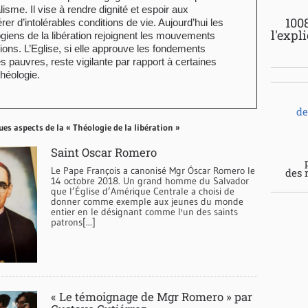
lisme. Il vise à rendre dignité et espoir aux
100
rer d’intolérables conditions de vie. Aujourd’hui les
l'expl
giens de la libération rejoignent les mouvements
ions. L’Eglise, si elle approuve les fondements
es pauvres, reste vigilante par rapport à certaines
théologie.
de
ues aspects de la « Théologie de la libération »
Saint Oscar Romero
Le Pape François a canonisé Mgr Óscar Romero le
des 
14 octobre 2018. Un grand homme du Salvador
que l’Église d’Amérique Centrale a choisi de
donner comme exemple aux jeunes du monde
entier en le désignant comme l'un des saints
patrons[...]
« Le témoignage de Mgr Romero » par