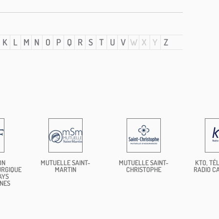
K
L
M
N
O
P
Q
R
S
T
U
V
W
X
Y
Z
ON
MUTUELLE SAINT-
MUTUELLE SAINT-
KTO, TÉL
URGIQUE
MARTIN
CHRISTOPHE
RADIO C
AYS
NES