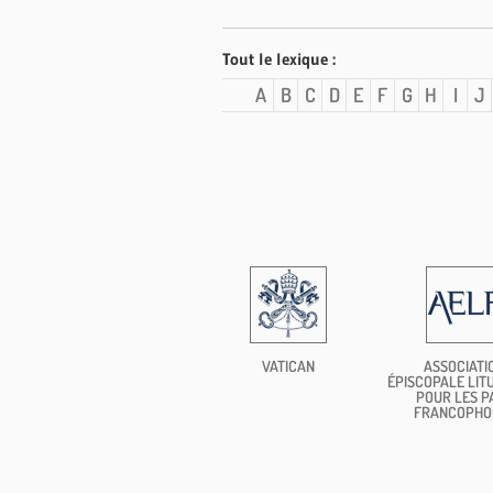
Tout le lexique :
A
B
C
D
E
F
G
H
I
J
VATICAN
ASSOCIATI
ÉPISCOPALE LIT
POUR LES P
FRANCOPHO