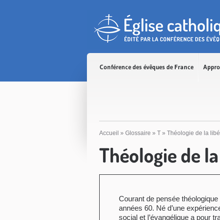
Accès direct au contenu
Accès direct à la recherche
Accès direct au menu
Conférence des évêques de France
Appro
Accueil
»
Glossaire
»
T
»
Théologie de la libé
Théologie de la
Courant de pensée théologique c
années 60. Né d’une expérience
social et l’évangélique a pour t