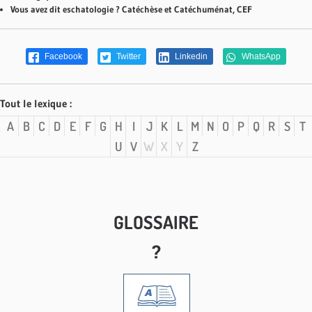
Vous avez dit eschatologie ? Catéchèse et Catéchuménat, CEF
Facebook
Twitter
Linkedin
WhatsApp
Tout le lexique :
A
B
C
D
E
F
G
H
I
J
K
L
M
N
O
P
Q
R
S
T
U
V
W
X
Y
Z
GLOSSAIRE
?