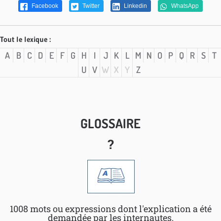
Facebook
Twitter
Linkedin
WhatsApp
Tout le lexique :
A
B
C
D
E
F
G
H
I
J
K
L
M
N
O
P
Q
R
S
T
U
V
W
X
Y
Z
GLOSSAIRE
?
1008 mots ou expressions dont l'explication a été
demandée par les internautes.