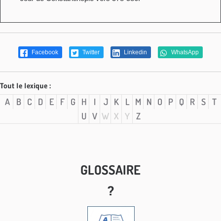
Facebook
Twitter
Linkedin
WhatsApp
Tout le lexique :
A
B
C
D
E
F
G
H
I
J
K
L
M
N
O
P
Q
R
S
T
U
V
W
X
Y
Z
GLOSSAIRE
?