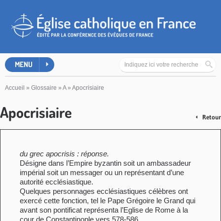
MENU
Accueil
»
Glossaire
»
A
»
Apocrisiaire
Apocrisiaire
Retour
du grec apocrisis : réponse.
Désigne dans l’Empire byzantin soit un ambassadeur
impérial soit un messager ou un représentant d’une
autorité ecclésiastique.
Quelques personnages ecclésiastiques célèbres ont
exercé cette fonction, tel le Pape Grégoire le Grand qui
avant son pontificat représenta l’Eglise de Rome à la
cour de Constantinople vers 578-586.