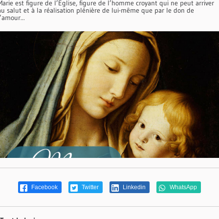
Marie est figure de l’Eglise, figure de l’homme croyant qui ne peut arriver
au salut et à la réalisation plénière de lui-même que par le don de
l’amour...
Facebook
Twitter
Linkedin
WhatsApp