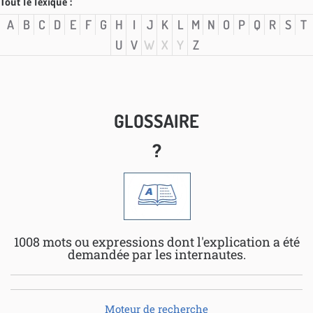
Tout le lexique :
A
B
C
D
E
F
G
H
I
J
K
L
M
N
O
P
Q
R
S
T
U
V
W
X
Y
Z
GLOSSAIRE
?
1008 mots ou expressions dont l'explication a été
demandée par les internautes.
Moteur de recherche