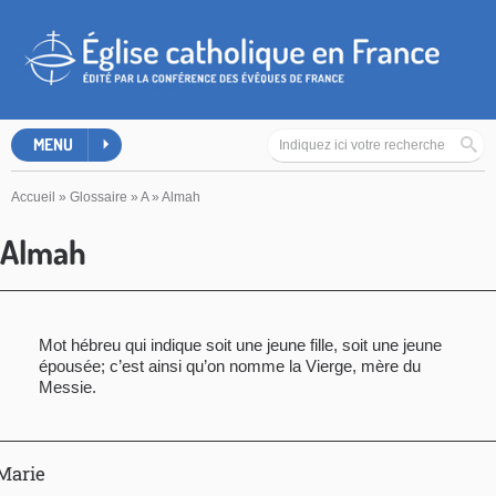
MENU
Accueil
»
Glossaire
»
A
»
Almah
Almah
Mot hébreu qui indique soit une jeune fille, soit une jeune
épousée; c’est ainsi qu’on nomme la Vierge, mère du
Messie.
Marie