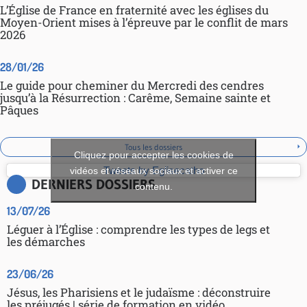
L’Église de France en fraternité avec les églises du
Moyen-Orient mises à l’épreuve par le conflit de mars
2026
28/01/26
Le guide pour cheminer du Mercredi des cendres
jusqu’à la Résurrection : Carême, Semaine sainte et
Pâques
Tous les dossiers
Cliquez pour accepter les cookies de
vidéos et réseaux sociaux et activer ce
Tweets by Eglisecatho
DERNIERS DOSSIERS
contenu.
13/07/26
Léguer à l’Église : comprendre les types de legs et
les démarches
23/06/26
Jésus, les Pharisiens et le judaïsme : déconstruire
les préjugés | série de formation en vidéo