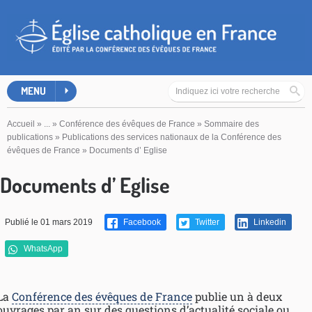
MENU
Accueil
»
...
»
Conférence des évêques de France
»
Sommaire des
publications
»
Publications des services nationaux de la Conférence des
évêques de France
»
Documents d’ Eglise
Documents d’ Eglise
Publié le 01 mars 2019
Facebook
Twitter
Linkedin
WhatsApp
La
Conférence des évêques de France
publie un à deux
ouvrages par an sur des questions d’actualité sociale ou