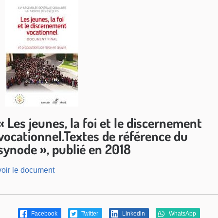
« Les jeunes, la foi et le discernement
vocationnel.Textes de référence du
synode », publié en 2018
voir le document
Facebook
Twitter
Linkedin
WhatsApp