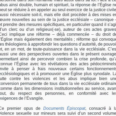
abus ainsi double, humain et spirituel, la réponse de l’Église n
peut se réduire à en appeler au seul exercice de la justice civile
aussi nécessaire soit-il, mais elle doit procéder à des mises e
œuvre nouvelles au sein de la justice ecclésiale – canonique 
et prendre des mesures spécifiques, en particulier quand il s’agi
d’un clerc ou d’un religieux(-se), auteur de ces actes graves
Ceci implique une réforme – déjà commencée – du droit d
l’Église mais également des mentalités ; réforme qui convoqu
les théologiens à approfondir les questions d’autorité, de pouvoi
et, en un mot, de toute-puissance dans la vie ecclésiale. C’es
aussi une des perspectives ouvertes dans le présent ouvrage
permettant ainsi de percevoir combien la crise profonde, qu’
connue l’Église avec les révélations des actes pédocriminels
invite à penser à frais nouveaux certains fonctionnement
ecclésiologiques et à promouvoir une Église plus synodale. L
lutte contre les violences et les abus implique bien un
conversion permanente de tous dans la vie ecclésiale ordinair
comme dans les dimensions institutionnelles au service, avan
tout, du respect des personnes, en conformité avec le
exigences de l’Évangile.
Ce premier opus de
Documents Épiscopat
, consacré à l
violence sexuelle sur mineurs sera suivi d’un second volume