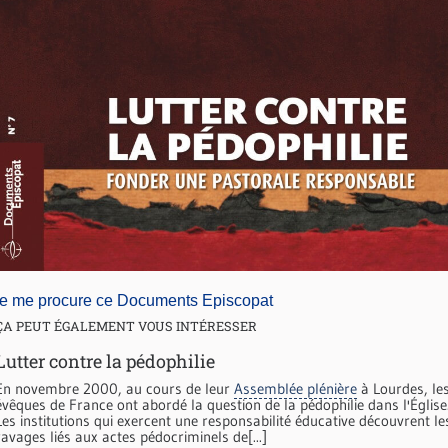
je me procure ce Documents Episcopat
ÇA PEUT ÉGALEMENT VOUS INTÉRESSER
Lutter contre la pédophilie
En novembre 2000, au cours de leur
Assemblée plénière
à Lourdes, le
évêques de France ont abordé la question de la pédophilie dans l'Église
Les institutions qui exercent une responsabilité éducative découvrent le
ravages liés aux actes pédocriminels de[...]