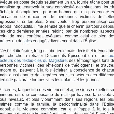
évêque en poste depuis seulement un an, lourde tâche pour u
moraliste qui entrevoit la rude complexité des situations, lourd
tâche, tout simplement, pour un homme qui n’a pas encore e
l’occasion de rencontrer de personnes victimes de telle
agressions, si terribles. Sans vouloir trop personnaliser ce
propos introductifs, il me semble que le chemin parcouru depui
ces cinq dernières années rejoint, par de nombreux aspects
celui de mes confrères évêques, comme celui de bien de
prêtres ou de
laïcs
engagés diversement dans l’Église.
C’est cet itinéraire, long et laborieux, mais décisif et irrévocable
que cherche à retracer Documents Épiscopat en offrant
au
lecteurs des textes-clés du Magistère
, des témoignages forts d
personnes victimes, des réflexions de théologiens, et d’autre
encore qui peuvent à la fois éclairer la conscience de chacu
mais aussi donner des repères pour les acteurs des différent
lieux de pastorale tournés vers les enfants et les jeunes.
Si, certes, la question des violences et agressions sexuelles su
mineurs est une composante du mal qui traverse la société 
tous niveaux, et plus violemment dans ses régions les plu
intimes comme la famille, la pédocriminalité dans l’Églis
redouble la violence commise, car elle frappe à la fois l
personne dans son humanité mais aussi dans sa foi. Face à ce