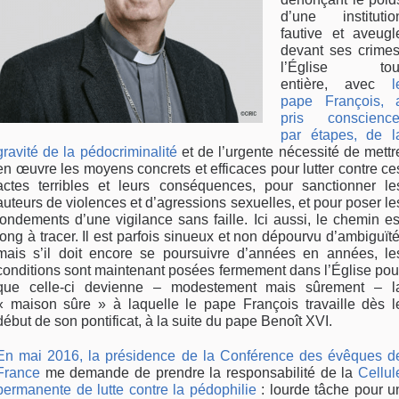
d’une institutio
fautive et aveugl
devant ses crimes
l’Église tou
entière, avec
l
pape François, 
pris conscience
par étapes, de l
gravité de la pédocriminalité
et de l’urgente nécessité de mettr
en œuvre les moyens concrets et efficaces pour lutter contre ce
actes terribles et leurs conséquences, pour sanctionner le
auteurs de violences et d’agressions sexuelles, et pour poser le
fondements d’une vigilance sans faille. Ici aussi, le chemin es
long à tracer. Il est parfois sinueux et non dépourvu d’ambiguïté
mais s’il doit encore se poursuivre d’années en années, le
conditions sont maintenant posées fermement dans l’Église pou
que celle-ci devienne – modestement mais sûrement – l
« maison sûre » à laquelle le pape François travaille dès l
début de son pontificat, à la suite du pape Benoît XVI.
En mai 2016, la présidence de la Conférence des évêques d
France
me demande de prendre la responsabilité de la
Cellul
permanente de lutte contre la pédophilie
: lourde tâche pour u