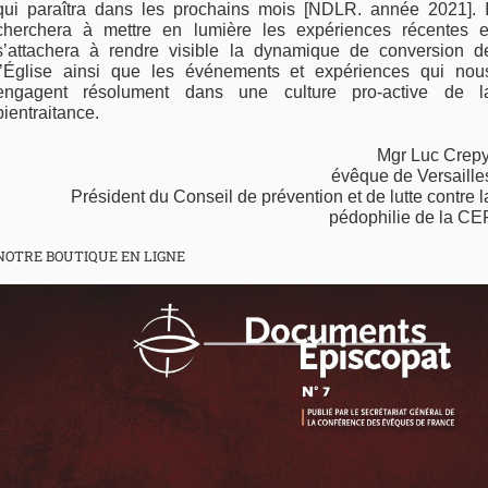
qui paraîtra dans les prochains mois [NDLR. année 2021]. I
cherchera à mettre en lumière les expériences récentes e
s’attachera à rendre visible la dynamique de conversion d
l’Église ainsi que les événements et expériences qui nou
engagent résolument dans une culture pro-active de l
bientraitance.
Mgr Luc Crepy
évêque de Versaille
Président du Conseil de prévention et de lutte contre l
pédophilie de la CE
NOTRE BOUTIQUE EN LIGNE