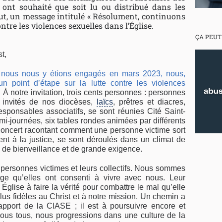
s ont souhaité que soit lu ou distribué dans les
eut, un message intitulé « Résolument, continuons
 contre les violences sexuelles dans l’Église.
ÇA PEUT
t,
 nous nous y étions engagés en mars 2023, nous,
n point d’étape sur la lutte contre les violences
. À notre invitation, trois cents personnes : personnes
s, invités de nos diocèses,
laïcs
, prêtres et diacres,
 responsables associatifs, se sont réunies Cité Saint-
mi-journées, six tables rondes animées par différents
é-concert racontant comment une personne victime sort
ent à la justice, se sont déroulés dans un climat de
 de bienveillance et de grande exigence.
personnes victimes et leurs collectifs. Nous sommes
e qu’elles ont consenti à vivre avec nous. Leur
 Église à faire la vérité pour combattre le mal qu’elle
lus fidèles au Christ et à notre mission. Un chemin a
apport de la CIASE ; il est à poursuivre encore et
 vous tous, nous progressions dans une culture de la