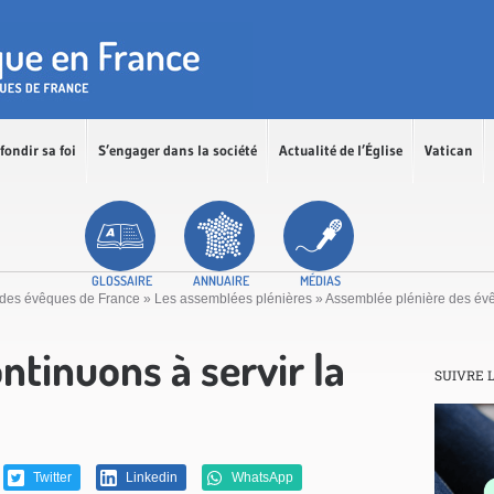
fondir sa foi
S’engager dans la société
Actualité de l’Église
Vatican
GLOSSAIRE
ANNUAIRE
MÉDIAS
 des évêques de France
»
Les assemblées plénières
»
Assemblée plénière des évê
ntinuons à servir la
SUIVRE 
Twitter
Linkedin
WhatsApp