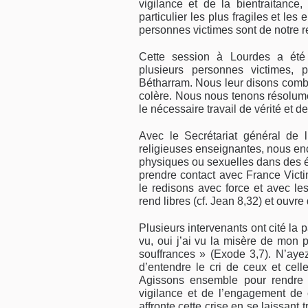
vigilance et de la bientraitance
particulier les plus fragiles et l
personnes victimes sont de notre r
Cette session à Lourdes a été
plusieurs personnes victimes, 
Bétharram. Nous leur disons combi
colère. Nous nous tenons résolume
le nécessaire travail de vérité et de
Avec le Secrétariat général de 
religieuses enseignantes, nous en
physiques ou sexuelles dans des ét
prendre contact avec France Vict
le redisons avec force et avec les
rend libres (cf. Jean 8,32) et ouvr
Plusieurs intervenants ont cité la 
vu, oui j’ai vu la misère de mon 
souffrances » (Exode 3,7). N’aye
d’entendre le cri de ceux et celle
Agissons ensemble pour rendre 
vigilance et de l’engagement de
affronte cette crise en se laissan