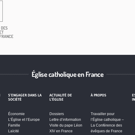
 DES
ET
 FRANCE
Église catholique en France
I
S’ENGAGER DANS LA
ACTUALITÉ DE
À PROPOS
E
SOCIÉTÉ
L’ÉGLISE
I
Économie
Dossiers
Travailler pour
L’Église et l’Europe
Lettre d’information
l’Église catholique –
Famille
Visite du pape Léon
La Conférence des
Laïcité
XIV en France
évêques de France