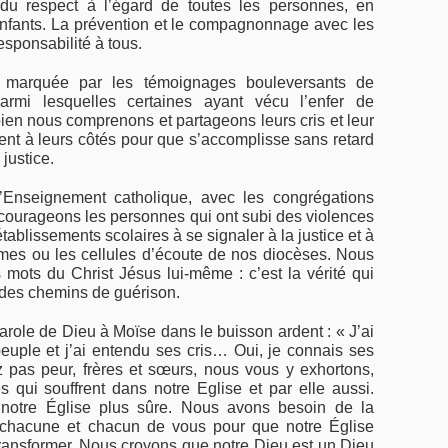
, du respect à l’égard de toutes les personnes, en
es enfants. La prévention et le compagnonnage avec les
esponsabilité à tous.
 marquée par les témoignages bouleversants de
parmi lesquelles certaines ayant vécu l’enfer de
en nous comprenons et partageons leurs cris et leur
nt à leurs côtés pour que s’accomplisse sans retard
 justice.
l’Enseignement catholique, avec les congrégations
courageons les personnes qui ont subi des violences
ablissements scolaires à se signaler à la justice et à
imes ou les cellules d’écoute de nos diocèses. Nous
 mots du Christ Jésus lui-même : c’est la vérité qui
e des chemins de guérison.
parole de Dieu à Moïse dans le buisson ardent : « J’ai
peuple et j’ai entendu ses cris… Oui, je connais ses
z pas peur, frères et sœurs, nous vous y exhortons,
s qui souffrent dans notre Eglise et par elle aussi.
notre Église plus sûre. Nous avons besoin de la
 chacune et chacun de vous pour que notre Église
t transformer. Nous croyons que notre Dieu est un Dieu