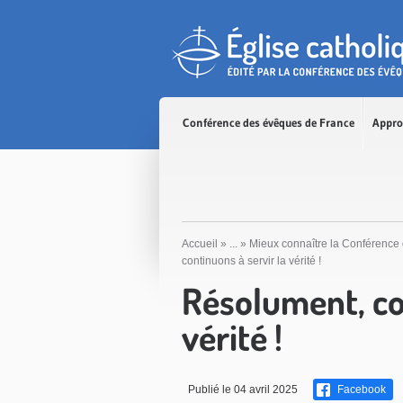
Accès direct au contenu
Accès direct à la recherche
Accès direct au menu
Conférence des évêques de France
Appro
Accueil
»
...
»
Mieux connaître la Conférence
continuons à servir la vérité !
Résolument, co
vérité !
Publié le 04 avril 2025
Facebook