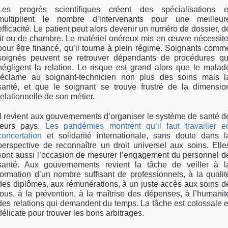
Les progrès scientifiques créent des spécialisations e
multiplient le nombre d’intervenants pour une meilleur
efficacité. Le patient peut alors devenir un numéro de dossier, d
lit ou de chambre. Le matériel onéreux mis en œuvre nécessite
pour être financé, qu’il tourne à plein régime. Soignants comm
soignés peuvent se retrouver dépendants de procédures qu
négligent la relation. Le risque est grand alors que le malad
réclame au soignant-technicien non plus des soins mais l
santé, et que le soignant se trouve frustré de la dimensio
relationnelle de son métier.
Il revient aux gouvernements d’organiser le système de santé d
leurs pays.
Les pandémies montrent qu’il faut travailler e
concertation
et solidarité internationale, sans doute dans l
perspective de reconnaître un droit universel aux soins. Elle
sont aussi l’occasion de mesurer l’engagement du personnel d
santé. Aux gouvernements revient la tâche de veiller à l
formation d’un nombre suffisant de professionnels, à la qualit
des diplômes, aux rémunérations, à un juste accès aux soins d
tous, à la prévention, à la maîtrise des dépenses, à l’humanit
des relations qui demandent du temps. La tâche est colossale e
délicate pour trouver les bons arbitrages.