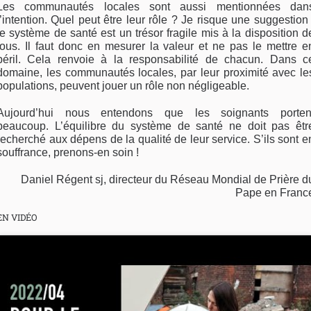
Les communautés locales sont aussi mentionnées dan
l’intention. Quel peut être leur rôle ? Je risque une suggestion 
le système de santé est un trésor fragile mis à la disposition d
tous. Il faut donc en mesurer la valeur et ne pas le mettre e
péril. Cela renvoie à la responsabilité de chacun. Dans c
domaine, les communautés locales, par leur proximité avec le
populations, peuvent jouer un rôle non négligeable.
Aujourd’hui nous entendons que les soignants porten
beaucoup. L’équilibre du système de santé ne doit pas êtr
recherché aux dépens de la qualité de leur service. S’ils sont e
souffrance, prenons-en soin !
Daniel Régent sj, directeur du Réseau Mondial de Prière d
Pape en Franc
EN VIDÉO