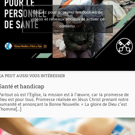
Cliquez pour accepter les cookies de
vidéos et réseaux sociaux et activer ce
contenu.
ÇA PEUT AUSSI VOUS INTÉRESSER
Santé et handicap
Partout où est l’Eglise, la mission est à l’œuvre, car la promesse de
Dieu est pour tous. Promesse réalisée en Jésus Christ prenant notre
humanité et annonçant la Bonne Nouvelle. « La gloire de Dieu c’est
l’homme[...]