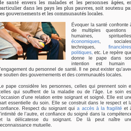
de santé envers les malades et les personnes âgées, e
particulier dans les pays les plus pauvres, soit soutenu pa
les gouvernements et les communautés locales.
Évoquer la santé confronte 
de multiples questions 
humaines, spirituelles
économiques
, sociales
techniques,
financière
politiques,
etc. Le repère qu
donne le pape dans so
intention est humain 
l’engagement du personnel de santé. Il ne peut exister qu’ave
le soutien des gouvernements et des communautés locales.
Le pape considère les personnes, celles qui prennent soin e
celles qui souffrent de la maladie ou de l’âge. Le soin es
l’occasion d’une relation entre soignant et soigné. Elle est un
part essentielle du soin. Elle se construit dans le respect et l
confiance. Respect du soignant qui
a accès à la fragilité
et 
l’intimité de l’autre, et confiance du soigné dans la compétenc
et la délicatesse du soignant. De là peut naître un
reconnaissance mutuelle.