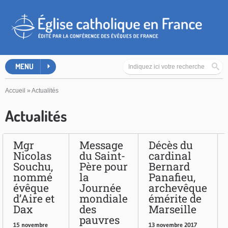
MENU
Accueil
»
Actualités
Actualités
Mgr
Message
Décès du
Nicolas
du Saint-
cardinal
Souchu,
Père pour
Bernard
nommé
la
Panafieu,
évêque
Journée
archevêque
d’Aire et
mondiale
émérite de
Dax
des
Marseille
pauvres
15 novembre
13 novembre 2017