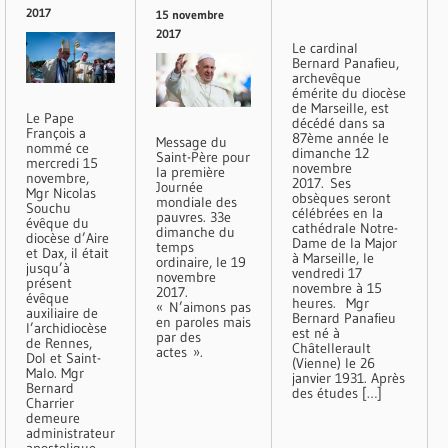
2017
15 novembre
2017
Le cardinal
Bernard Panafieu,
archevêque
émérite du diocèse
de Marseille, est
Le Pape
décédé dans sa
François a
87ème année le
Message du
nommé ce
dimanche 12
Saint-Père pour
mercredi 15
novembre
la première
novembre,
2017. Ses
Journée
Mgr Nicolas
obsèques seront
mondiale des
Souchu
célébrées en la
pauvres. 33e
évêque du
cathédrale Notre-
dimanche du
diocèse d’Aire
Dame de la Major
temps
et Dax, il était
à Marseille, le
ordinaire, le 19
jusqu’à
vendredi 17
novembre
présent
novembre à 15
2017.
évêque
heures. Mgr
« N’aimons pas
auxiliaire de
Bernard Panafieu
en paroles mais
l’archidiocèse
est né à
par des
de Rennes,
Châtellerault
actes ».
Dol et Saint-
(Vienne) le 26
Malo. Mgr
janvier 1931. Après
Bernard
des études […]
Charrier
demeure
administrateur
apostolique