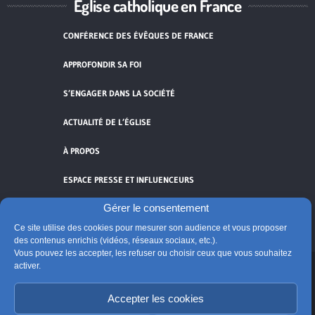
Église catholique en France
CONFÉRENCE DES ÉVÊQUES DE FRANCE
APPROFONDIR SA FOI
S’ENGAGER DANS LA SOCIÉTÉ
ACTUALITÉ DE L’ÉGLISE
À PROPOS
ESPACE PRESSE ET INFLUENCEURS
Gérer le consentement
FLUX RSS
Ce site utilise des cookies pour mesurer son audience et vous proposer
des contenus enrichis (vidéos, réseaux sociaux, etc.).
Vous pouvez les accepter, les refuser ou choisir ceux que vous souhaitez
activer.
Cliquez pour accepter les cookies de
vidéos et réseaux sociaux et activer ce
Accepter les cookies
© Église catholique en France
contenu.