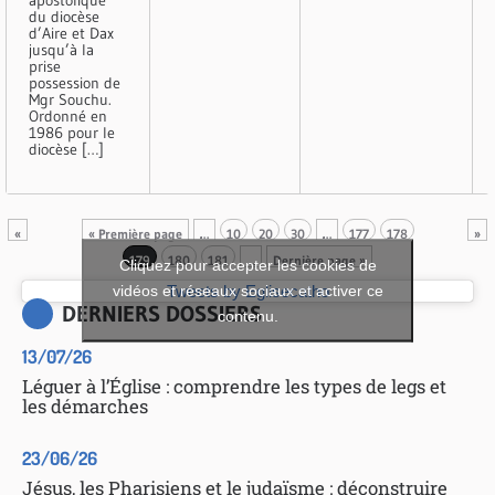
du diocèse
d’Aire et Dax
jusqu’à la
prise
possession de
Mgr Souchu.
Ordonné en
1986 pour le
diocèse […]
«
« Première page
…
10
20
30
…
177
178
»
179
180
181
…
Dernière page »
Cliquez pour accepter les cookies de
vidéos et réseaux sociaux et activer ce
Tweets by Eglisecatho
DERNIERS DOSSIERS
contenu.
13/07/26
Léguer à l’Église : comprendre les types de legs et
les démarches
23/06/26
Jésus, les Pharisiens et le judaïsme : déconstruire