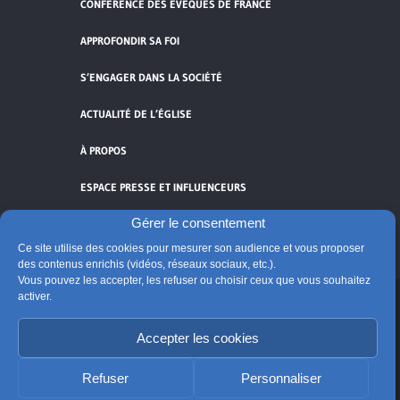
CONFÉRENCE DES ÉVÊQUES DE FRANCE
APPROFONDIR SA FOI
S’ENGAGER DANS LA SOCIÉTÉ
ACTUALITÉ DE L’ÉGLISE
À PROPOS
ESPACE PRESSE ET INFLUENCEURS
Gérer le consentement
FLUX RSS
Ce site utilise des cookies pour mesurer son audience et vous proposer
des contenus enrichis (vidéos, réseaux sociaux, etc.).
Vous pouvez les accepter, les refuser ou choisir ceux que vous souhaitez
activer.
Cliquez pour accepter les cookies de
Accepter les cookies
vidéos et réseaux sociaux et activer ce
© Église catholique en France
contenu.
Édité par la Conférence des évêques de France
Refuser
Personnaliser
Suivre @Eglisecatho