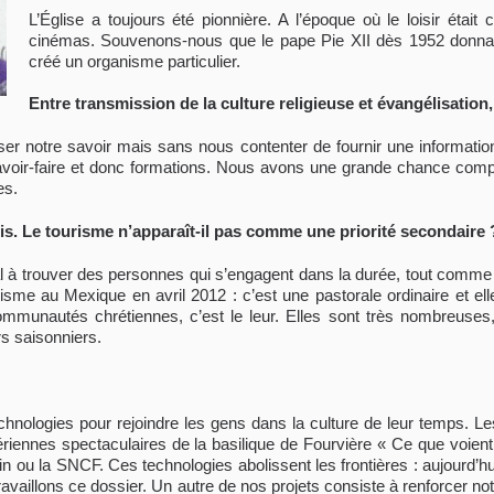
L’Église a toujours été pionnière. A l’époque où le loisir étai
cinémas. Souvenons-nous que le pape Pie XII dès 1952 donnait
créé un organisme particulier.
Entre transmission de la culture religieuse et évangélisation
er notre savoir mais sans nous contenter de fournir une information. 
 savoir-faire et donc formations. Nous avons une grande chance compa
es.
s. Le tourisme n’apparaît-il pas comme une priorité secondaire 
 trouver des personnes qui s’engagent dans la durée, tout comme à 
me au Mexique en avril 2012 : c’est une pastorale ordinaire et elle 
ommunautés chrétiennes, c’est le leur. Elles sont très nombreuses, 
rs saisonniers.
nologies pour rejoindre les gens dans la culture de leur temps. Les
nnes spectaculaires de la basilique de Fourvière « Ce que voient 
n ou la SNCF. Ces technologies abolissent les frontières : aujourd’hu
availlons ce dossier. Un autre de nos projets consiste à renforcer notr