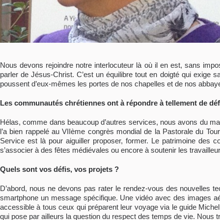
Nous devons rejoindre notre interlocuteur là où il en est, sans impos
parler de Jésus-Christ. C’est un équilibre tout en doigté qui exige
poussent d’eux-mêmes les portes de nos chapelles et de nos abbay
Les communautés chrétiennes ont à répondre à tellement de défi
Hélas, comme dans beaucoup d’autres services, nous avons du mal à
l’a bien rappelé au VIIème congrès mondial de la Pastorale du Touris
Service est là pour aiguiller proposer, former. Le patrimoine des c
s’associer à des fêtes médiévales ou encore à soutenir les travailleu
Quels sont vos défis, vos projets ?
D’abord, nous ne devons pas rater le rendez-vous des nouvelles tech
smartphone un message spécifique. Une vidéo avec des images aérie
accessible à tous ceux qui préparent leur voyage via le guide Micheli
qui pose par ailleurs la question du respect des temps de vie. Nous tr