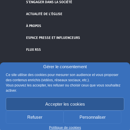
S’ENGAGER DANS LA SOCIÉTÉ
ACTUALITÉ DE L’ÉGLISE
À PROPOS
ESPACE PRESSE ET INFLUENCEURS
FLUX RSS
Gérer le consentement
Ce site utilise des cookies pour mesurer son audience et vous proposer
Cliquez pour accepter les cookies de
des contenus enrichis (vidéos, réseaux sociaux, etc.).
Vous pouvez les accepter, les refuser ou choisir ceux que vous souhaitez
vidéos et réseaux sociaux et activer ce
activer.
© Église catholique en France
contenu.
Édité par la Conférence des évêques de France
Accepter les cookies
Suivre @Eglisecatho
Refuser
Personnaliser
Politique de cookies