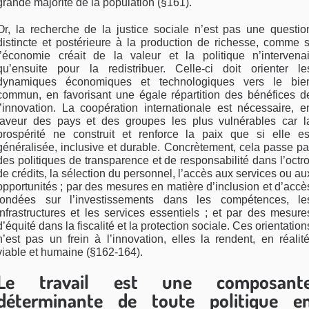
grande majorité de la population (§161).
Or, la recherche de la justice sociale n’est pas une questio
distincte et postérieure à la production de richesse, comme s
l’économie créait de la valeur et la politique n’intervenai
qu’ensuite pour la redistribuer. Celle-ci doit orienter le
dynamiques économiques et technologiques vers le bie
commun, en favorisant une égale répartition des bénéfices d
l’innovation. La coopération internationale est nécessaire, e
faveur des pays et des groupes les plus vulnérables car l
prospérité ne construit et renforce la paix que si elle es
généralisée, inclusive et durable. Concrètement, cela passe pa
des politiques de transparence et de responsabilité dans l’octro
de crédits, la sélection du personnel, l’accès aux services ou au
opportunités ; par des mesures en matière d’inclusion et d’accè
fondées sur l’investissements dans les compétences, le
infrastructures et les services essentiels ; et par des mesure
d’équité dans la fiscalité et la protection sociale. Ces orientation
n’est pas un frein à l’innovation, elles la rendent, en réalité
viable et humaine (§162-164).
Le travail est une composant
déterminante de toute politique e