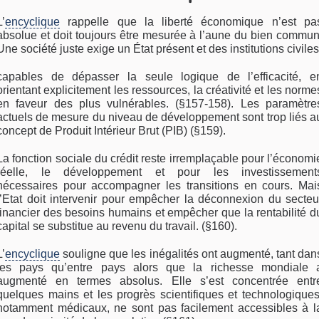
L’
encyclique
rappelle que la liberté économique n’est pa
absolue et doit toujours être mesurée à l’aune du bien commun
Une société juste exige un État présent et des institutions civiles
capables de dépasser la seule logique de l’efficacité, e
orientant explicitement les ressources, la créativité et les norme
en faveur des plus vulnérables. (§157-158). Les paramètre
actuels de mesure du niveau de développement sont trop liés a
concept de Produit Intérieur Brut (PIB) (§159).
La fonction sociale du crédit reste irremplaçable pour l’économi
réelle, le développement et pour les investissement
nécessaires pour accompagner les transitions en cours. Mai
l’Etat doit intervenir pour empêcher la déconnexion du secteu
financier des besoins humains et empêcher que la rentabilité d
capital se substitue au revenu du travail. (§160).
L’
encyclique
souligne que les inégalités ont augmenté, tant dan
les pays qu’entre pays alors que la richesse mondiale 
augmenté en termes absolus. Elle s’est concentrée entr
quelques mains et les progrès scientifiques et technologiques
notamment médicaux, ne sont pas facilement accessibles à l