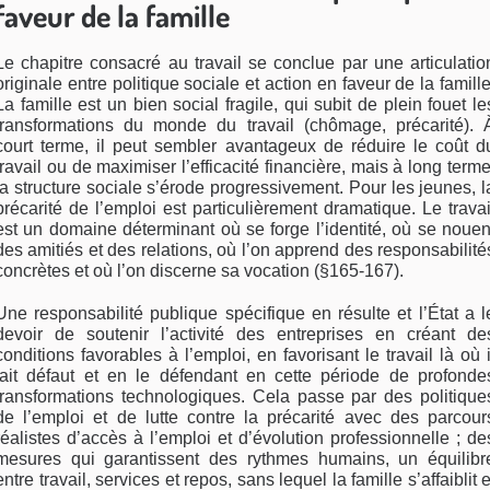
faveur de la famille
Le chapitre consacré au travail se conclue par une articulatio
originale entre politique sociale et action en faveur de la famille
La famille est un bien social fragile, qui subit de plein fouet le
transformations du monde du travail (chômage, précarité). 
court terme, il peut sembler avantageux de réduire le coût d
travail ou de maximiser l’efficacité financière, mais à long terme
la structure sociale s’érode progressivement. Pour les jeunes, l
précarité de l’emploi est particulièrement dramatique. Le travai
est un domaine déterminant où se forge l’identité, où se nouen
des amitiés et des relations, où l’on apprend des responsabilité
concrètes et où l’on discerne sa vocation (§165-167).
Une responsabilité publique spécifique en résulte et l’État a l
devoir de soutenir l’activité des entreprises en créant de
conditions favorables à l’emploi, en favorisant le travail là où i
fait défaut et en le défendant en cette période de profonde
transformations technologiques. Cela passe par des politique
de l’emploi et de lutte contre la précarité avec des parcour
réalistes d’accès à l’emploi et d’évolution professionnelle ; de
mesures qui garantissent des rythmes humains, un équilibr
entre travail, services et repos, sans lequel la famille s’affaiblit e