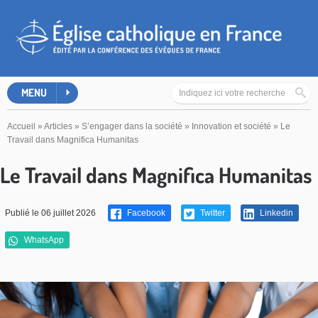
MENU
Accueil
»
Articles
»
S’engager dans la société
»
Innovation et société
»
Le
Travail dans Magnifica Humanitas
Le Travail dans Magnifica Humanitas
Publié le 06 juillet 2026
Facebook
Twitter
Linkedin
WhatsApp