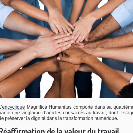
L’
encyclique
Magnifica Humanitas comporte dans sa quatrièm
partie une vingtaine d’articles consacrés au travail, dont il s’agi
de préserver la dignité dans la transformation numérique.
Réaffirmation de la valeur du travail