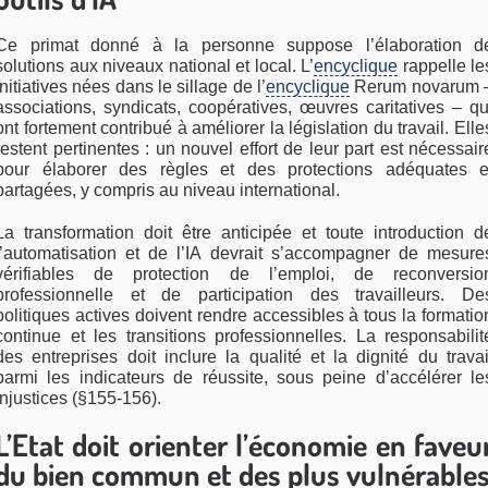
Ce primat donné à la personne suppose l’élaboration d
solutions aux niveaux national et local. L’
encyclique
rappelle le
initiatives nées dans le sillage de l’
encyclique
Rerum novarum 
associations, syndicats, coopératives, œuvres caritatives – qu
ont fortement contribué à améliorer la législation du travail. Elle
restent pertinentes : un nouvel effort de leur part est nécessair
pour élaborer des règles et des protections adéquates e
partagées, y compris au niveau international.
La transformation doit être anticipée et toute introduction d
l’automatisation et de l’IA devrait s’accompagner de mesure
vérifiables de protection de l’emploi, de reconversio
professionnelle et de participation des travailleurs. De
politiques actives doivent rendre accessibles à tous la formatio
continue et les transitions professionnelles. La responsabilit
des entreprises doit inclure la qualité et la dignité du travai
parmi les indicateurs de réussite, sous peine d’accélérer le
injustices (§155-156).
L’Etat doit orienter l’économie en faveu
du bien commun et des plus vulnérable