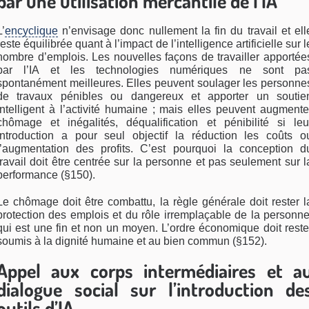
par une utilisation mercantile de l’IA
L’
encyclique
n’envisage donc nullement la fin du travail et ell
reste équilibrée quant à l’impact de l’intelligence artificielle sur l
nombre d’emplois. Les nouvelles façons de travailler apportée
par l’IA et les technologies numériques ne sont pa
spontanément meilleures. Elles peuvent soulager les personne
de travaux pénibles ou dangereux et apporter un soutie
intelligent à l’activité humaine ; mais elles peuvent augmente
chômage et inégalités, déqualification et pénibilité si leu
introduction a pour seul objectif la réduction les coûts o
l’augmentation des profits. C’est pourquoi la conception d
travail doit être centrée sur la personne et pas seulement sur l
performance (§150).
Le chômage doit être combattu, la règle générale doit rester l
protection des emplois et du rôle irremplaçable de la personne
qui est une fin et non un moyen. L’ordre économique doit reste
soumis à la dignité humaine et au bien commun (§152).
Appel aux corps intermédiaires et a
dialogue social sur l’introduction de
outils d’IA