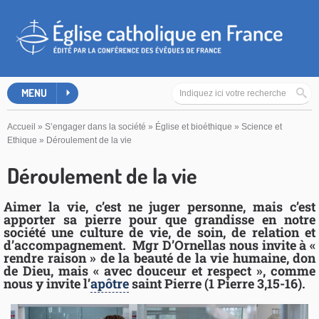
MENU
Accueil
»
S’engager dans la société
»
Église et bioéthique
»
Science et
Ethique
»
Déroulement de la vie
Déroulement de la vie
Aimer la vie, c’est ne juger personne, mais c’est
apporter sa pierre pour que grandisse en notre
société une culture de vie, de soin, de relation et
d’accompagnement. Mgr D’Ornellas nous invite à «
rendre raison » de la beauté de la vie humaine, don
de Dieu, mais « avec douceur et respect », comme
nous y invite l’
apôtre
saint Pierre (1 Pierre 3,15-16).