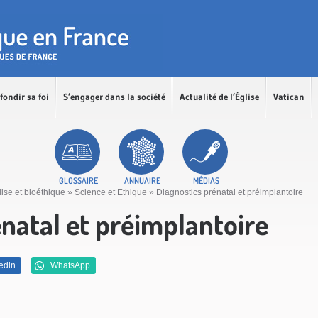
fondir sa foi
S’engager dans la société
Actualité de l’Église
Vatican
GLOSSAIRE
ANNUAIRE
MÉDIAS
lise et bioéthique
»
Science et Ethique
»
Diagnostics prénatal et préimplantoire
énatal et préimplantoire
edin
WhatsApp