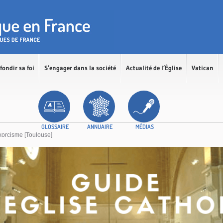
fondir sa foi
S’engager dans la société
Actualité de l’Église
Vatican
GLOSSAIRE
ANNUAIRE
MÉDIAS
xorcisme [Toulouse]