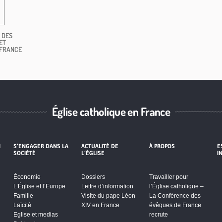
 DES
ET
 FRANCE
Église catholique en France
I
S’ENGAGER DANS LA
ACTUALITÉ DE
À PROPOS
E
SOCIÉTÉ
L’ÉGLISE
I
Économie
Dossiers
Travailler pour
L’Église et l’Europe
Lettre d’information
l’Église catholique –
Famille
Visite du pape Léon
La Conférence des
Laïcité
XIV en France
évêques de France
Eglise et medias
recrute