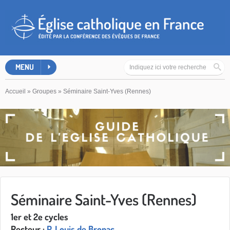
MENU
Accueil
»
Groupes
»
Séminaire Saint-Yves (Rennes)
Séminaire Saint-Yves (Rennes)
1er et 2e cycles
Recteur :
P. Louis de Bronac