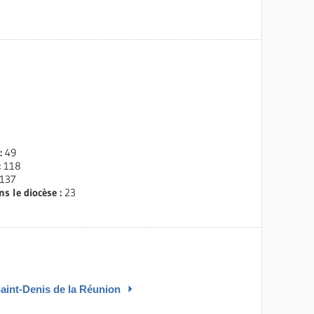
 :
49
:
118
137
s le diocèse :
23
aint-Denis de la Réunion