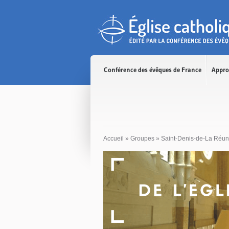
Accès direct au contenu
Accès direct à la recherche
Accès direct au menu
Conférence des évêques de France
Appro
Accueil
»
Groupes
»
Saint-Denis-de-La Réun