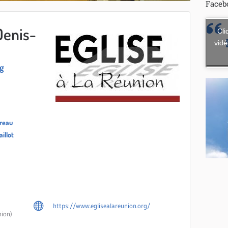
Faceb
Denis-
Cli
vidé
g
ereau
illot
https://www.eglisealareunion.org/
nion)