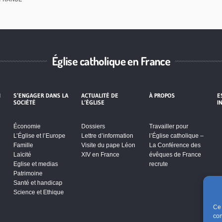
Église catholique en France
I
S’ENGAGER DANS LA
ACTUALITÉ DE
À PROPOS
E
SOCIÉTÉ
L’ÉGLISE
I
Économie
Dossiers
Travailler pour
L’Église et l’Europe
Lettre d’information
l’Église catholique –
Famille
Visite du pape Léon
La Conférence des
Laïcité
XIV en France
évêques de France
Eglise et medias
recrute
Patrimoine
Santé et handicap
Science et Ethique
Ce 
con