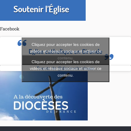
Facebook
Cliquez pour accepter les cookies de
Eglise catholique en Gironde
vidéos et réseaux sociaux et activer ce
contenu.
Cliquez pour accepter les cookies de
vidéos et réseaux sociaux et activer ce
Tweets de @diocesebordeaux
contenu.