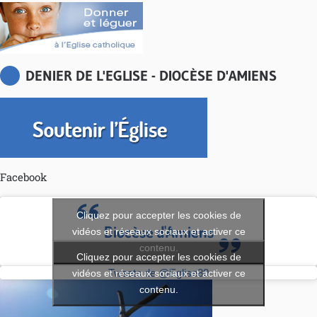
DENIER DE L'EGLISE - DIOCÈSE D'AMIENS
Facebook
Cliquez pour accepter les cookies de
Diocèse d'Amiens
vidéos et réseaux sociaux et activer ce
contenu.
Cliquez pour accepter les cookies de
vidéos et réseaux sociaux et activer ce
Tweets de @Eglise80
contenu.