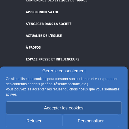
CONFÉRENCE DES ÉVÊQUES DE FRANCE
APPROFONDIR SA FOI
S’ENGAGER DANS LA SOCIÉTÉ
ACTUALITÉ DE L’ÉGLISE
À PROPOS
ESPACE PRESSE ET INFLUENCEURS
Gérer le consentement
FLUX RSS
Ce site utilise des cookies pour mesurer son audience et vous proposer
des contenus enrichis (vidéos, réseaux sociaux, etc.).
Vous pouvez les accepter, les refuser ou choisir ceux que vous souhaitez
activer.
Cliquez pour accepter les cookies de
vidéos et réseaux sociaux et activer ce
Accepter les cookies
© Église catholique en France
contenu.
Édité par la Conférence des évêques de France
Refuser
Personnaliser
Suivre @Eglisecatho