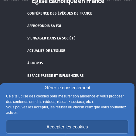
Église catholique en France
CONFÉRENCE DES ÉVÊQUES DE FRANCE
APPROFONDIR SA FOI
S’ENGAGER DANS LA SOCIÉTÉ
ACTUALITÉ DE L’ÉGLISE
À PROPOS
ESPACE PRESSE ET INFLUENCEURS
Gérer le consentement
FLUX RSS
Ce site utilise des cookies pour mesurer son audience et vous proposer
des contenus enrichis (vidéos, réseaux sociaux, etc.).
Vous pouvez les accepter, les refuser ou choisir ceux que vous souhaitez
activer.
Cliquez pour accepter les cookies de
Accepter les cookies
vidéos et réseaux sociaux et activer ce
© Église catholique en France
contenu.