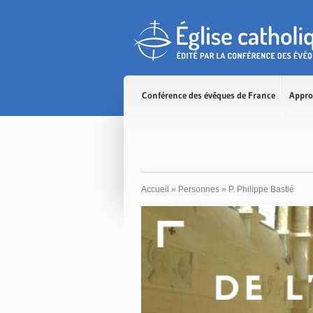
Accès direct au contenu
Accès direct à la recherche
Accès direct au menu
Conférence des évêques de France
Appro
Accueil
»
Personnes
»
P. Philippe Bastié