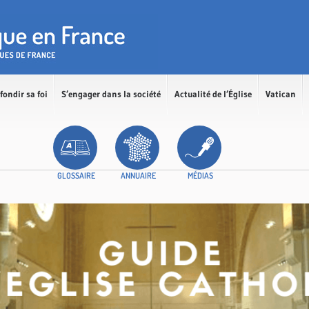
fondir sa foi
S’engager dans la société
Actualité de l’Église
Vatican
GLOSSAIRE
ANNUAIRE
MÉDIAS