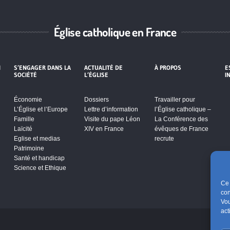
Église catholique en France
I
S’ENGAGER DANS LA
ACTUALITÉ DE
À PROPOS
E
SOCIÉTÉ
L’ÉGLISE
I
Économie
Dossiers
Travailler pour
L’Église et l’Europe
Lettre d’information
l’Église catholique –
Famille
Visite du pape Léon
La Conférence des
Laïcité
XIV en France
évêques de France
Eglise et medias
recrute
Patrimoine
Santé et handicap
Science et Ethique
Ce 
con
Vou
act