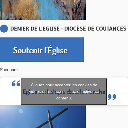
DENIER DE L'EGLISE - DIOCÈSE DE COUTANCES
Facebook
Cliquez pour accepter les cookies de
Eglise catholique dans la Manche
vidéos et réseaux sociaux et activer ce
contenu.