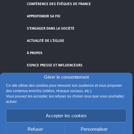
CONFÉRENCE DES ÉVÊQUES DE FRANCE
APPROFONDIR SA FOI
S’ENGAGER DANS LA SOCIÉTÉ
ACTUALITÉ DE L’ÉGLISE
À PROPOS
ESPACE PRESSE ET INFLUENCEURS
Gérer le consentement
FLUX RSS
Ce site utilise des cookies pour mesurer son audience et vous proposer
des contenus enrichis (vidéos, réseaux sociaux, etc.).
Vous pouvez les accepter, les refuser ou choisir ceux que vous souhaitez
activer.
Cliquez pour accepter les cookies de
Accepter les cookies
vidéos et réseaux sociaux et activer ce
© Église catholique en France
contenu.
Édité par la Conférence des évêques de France
Refuser
Personnaliser