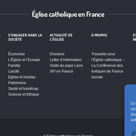
Église catholique en France
I
S’ENGAGER DANS LA
ACTUALITÉ DE
À PROPOS
E
SOCIÉTÉ
L’ÉGLISE
I
Économie
Dossiers
Travailler pour
L’Église et l’Europe
Lettre d’information
l’Église catholique –
Famille
Visite du pape Léon
La Conférence des
Laïcité
XIV en France
évêques de France
Eglise et medias
recrute
Patrimoine
Santé et handicap
Science et Ethique
Ce 
con
Vou
act
s de