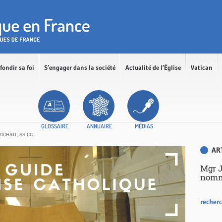
fondir sa foi
S’engager dans la société
Actualité de l’Église
Vatican
GLOSSAIRE
ANNUAIRE
MÉDIAS
nceau, ss.cc.
AR
Mgr J
nomm
recherc