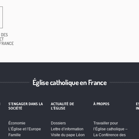
 DES
ET
 FRANCE
Église catholique en France
I
S’ENGAGER DANS LA
ACTUALITÉ DE
À PROPOS
E
SOCIÉTÉ
L’ÉGLISE
I
Économie
Dossiers
Travailler pour
L’Église et l’Europe
Lettre d’information
l’Église catholique –
Famille
Visite du pape Léon
La Conférence des