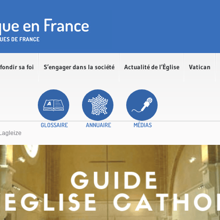
fondir sa foi
S’engager dans la société
Actualité de l’Église
Vatican
GLOSSAIRE
ANNUAIRE
MÉDIAS
Lagleize