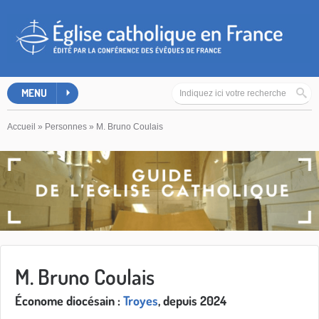
MENU
Accueil
»
Personnes
»
M. Bruno Coulais
M. Bruno Coulais
Économe diocésain :
Troyes
, depuis 2024