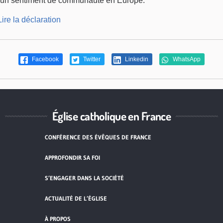
un sentiment de communauté en Europe.
Lire la déclaration
Facebook
Twitter
Linkedin
WhatsApp
Église catholique en France
CONFÉRENCE DES ÉVÊQUES DE FRANCE
APPROFONDIR SA FOI
S’ENGAGER DANS LA SOCIÉTÉ
ACTUALITÉ DE L’ÉGLISE
À PROPOS