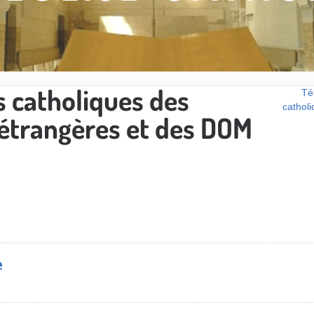
 catholiques des
Té
cathol
trangères et des DOM
e