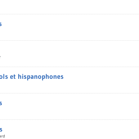
s
s
r
ols et hispanophones
s
s
ard