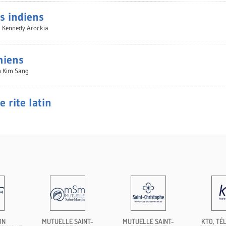
s indiens
n Kennedy Arockia
miens
n Kim Sang
rite latin
ON
MUTUELLE SAINT-
MUTUELLE SAINT-
KTO, TÉL