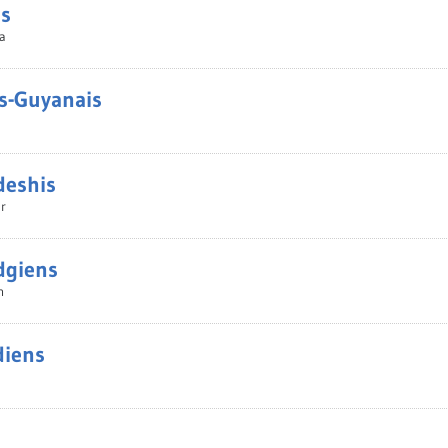
ns
a
s-Guyanais
deshis
ar
dgiens
n
diens