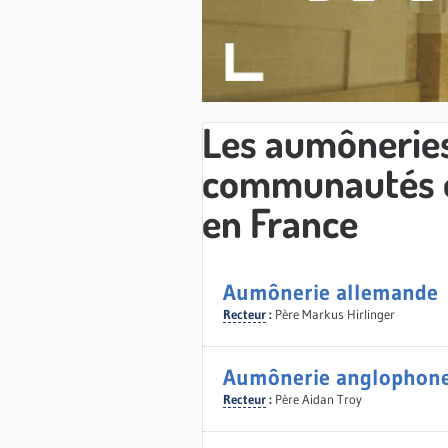
Les aumôneries
communautés é
en France
Aumônerie allemande
Recteur
:
Père Markus Hirlinger
Aumônerie anglophon
Recteur
:
Père Aidan Troy