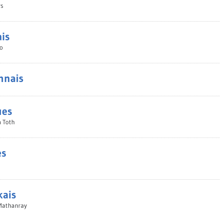
ys
is
no
nnais
ues
h Toth
es
kais
Mathanray