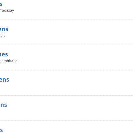
s
 Pradaxay
ens
lois
hes
anambitana
ens
ins
s