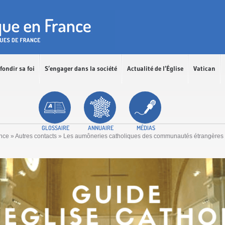
fondir sa foi
S’engager dans la société
Actualité de l’Église
Vatican
GLOSSAIRE
ANNUAIRE
MÉDIAS
ance
»
Autres contacts
»
Les aumôneries catholiques des communautés étrangères