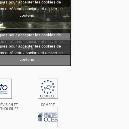
quez pour accepter les cookies de
os et réseaux sociaux et activer ce
contenu.
quez pour accepter les cookies de
os et réseaux sociaux et activer ce
 derniers tweets de Vatican News
quez pour accepter les cookies de
contenu.
os et réseaux sociaux et activer ce
Tweets by Pontifex_fr
contenu.
ÉVISION ET
COMECE
ATHOLIQUES