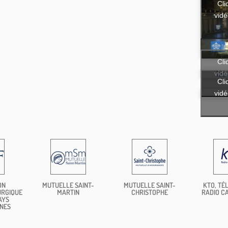
Cli
vidé
Cli
vidé
les
Cli
vidé
ON
MUTUELLE SAINT-
MUTUELLE SAINT-
KTO, TÉL
URGIQUE
MARTIN
CHRISTOPHE
RADIO C
AYS
NES