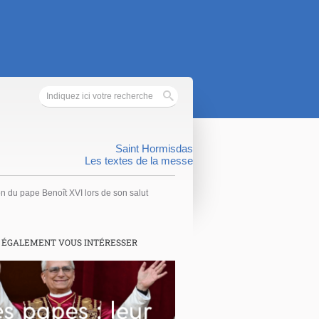
Saint Hormisdas
Les textes de la messe
on du pape Benoît XVI lors de son salut
 ÉGALEMENT VOUS INTÉRESSER