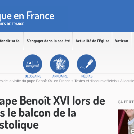
fondir sa foi
S’engager dans la société
Actualité de l’Église
Vatican
GLOSSAIRE
ANNUAIRE
MÉDIAS
és de la visite du pape Benoît XVI en France
»
Textes et discours officiels
»
Allocuti
e
ape Benoît XVI lors de
ÇA PEUT
s le balcon de la
stolique