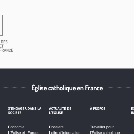
 DES
ET
 FRANCE
Église catholique en France
I
S’ENGAGER DANS LA
ACTUALITÉ DE
À PROPOS
E
SOCIÉTÉ
L’ÉGLISE
I
Économie
Dossiers
Travailler pour
L’Église et l’Europe
Lettre d’information
l’Église catholique –