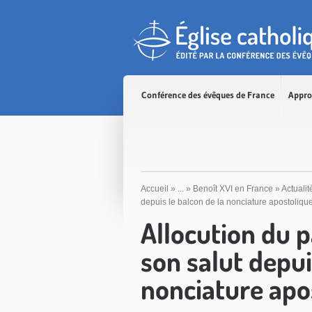
Accès direct au contenu
Accès direct à la recherche
Accès direct au menu
Conférence des évêques de France
Appro
Accueil
»
...
»
Benoît XVI en France
»
Actualit
depuis le balcon de la nonciature apostoliqu
Allocution du p
son salut depui
nonciature apo