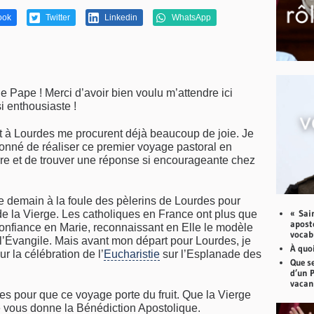
ook
Twitter
Linkedin
WhatsApp
e Pape ! Merci d’avoir bien voulu m’attendre ici
i enthousiaste !
t à Lourdes me procurent déjà beaucoup de joie. Je
onné de réaliser ce premier voyage pastoral en
e et de trouver une réponse si encourageante chez
e demain à la foule des pèlerins de Lourdes pour
« Sai
 de la Vierge. Les catholiques en France ont plus que
aposto
onfiance en Marie, reconnaissant en Elle le modèle
vocabu
l’Évangile. Mais avant mon départ pour Lourdes, je
À quoi
r la célébration de l’
Eucharistie
sur l’Esplanade des
Que se
d’un 
vacan
es pour que ce voyage porte du fruit. Que la Vierge
e vous donne la Bénédiction Apostolique.