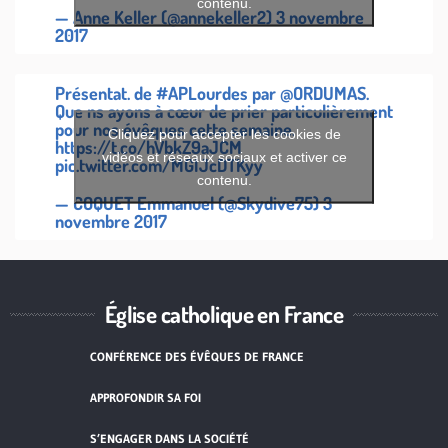
contenu.
— Anne Keller (@annekeller2)
3 novembre
2017
Présentat. de
#APLourdes
par
@ORDUMAS
.
Que ns ayons à cœur de prier particulièrement
pour nos évêques cette semaine.
Cliquez pour accepter les cookies de
https://t.co/hVbkZ9aJCM
vidéos et réseaux sociaux et activer ce
pic.twitter.com/MGIJcDTKyy
contenu.
— COQUET Emmanuel (@Skydive75)
3
novembre 2017
Église catholique en France
CONFÉRENCE DES ÉVÊQUES DE FRANCE
APPROFONDIR SA FOI
S’ENGAGER DANS LA SOCIÉTÉ