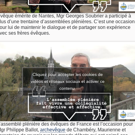
vêque émérite de Nantes, Mgr Georges Soubrier a participé à
lus d’une trentaine d’assemblées plénières. C’est une occasion
our lui de maintenir le dialogue et de partager son expérience
vec ses frères évêques.
Cliquez pour accepter les cookies de
vidéos et réseaux sociaux et activer ce
contenu.
’assemblé plénière des évêques de France est l’occasion pour
gr Philippe Ballot,
archevêque
de Chambéry, Maurienne et