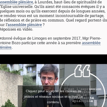
assemblée plénière
, à Lourdes, haut-lieu de spiritualité de
l’Eglise universelle. Qu’ils aient été consacrés évêques il y a
quelques mois ou qu’ils exercent depuis de longues années,
ce rendez-vous est un moment incontournable de partage,
de réflexion et de prière en commun. Quel regard portent-ils
sur l’
assemblée plénière
?
Réponses en vidéo.
rdonné évêque de Limoges en septembre 2017, Mgr Pierre-
ntoine Bozo participe cette année à sa première
assemblée
lénière
.
Cliquez pour accepter les cookies de
vidéos et réseaux sociaux et activer ce
contenu.