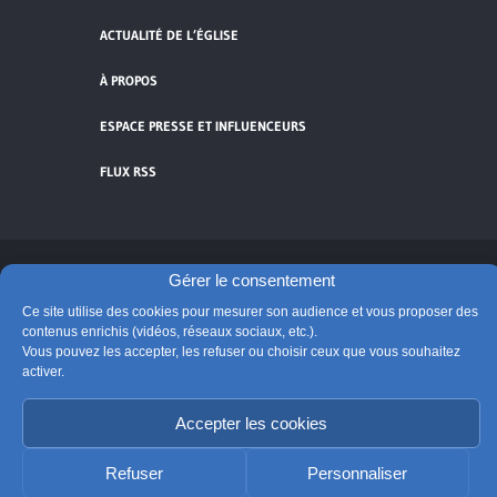
ACTUALITÉ DE L’ÉGLISE
À PROPOS
ESPACE PRESSE ET INFLUENCEURS
FLUX RSS
Gérer le consentement
Cliquez pour accepter les cookies de
vidéos et réseaux sociaux et activer ce
Ce site utilise des cookies pour mesurer son audience et vous proposer des
contenus enrichis (vidéos, réseaux sociaux, etc.).
© Église catholique en France
contenu.
Vous pouvez les accepter, les refuser ou choisir ceux que vous souhaitez
Édité par la Conférence des évêques de France
activer.
Suivre @Eglisecatho
Accepter les cookies
Refuser
Personnaliser