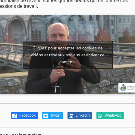
arentaise de revenir sur les grands débats qui ont animé ces
essions de travail.
Cliquez pour accepter les cookies de
vidéos et réseaux sociaux et activer ce
contenu.
Facebook
Twitter
Linkedin
WhatsApp