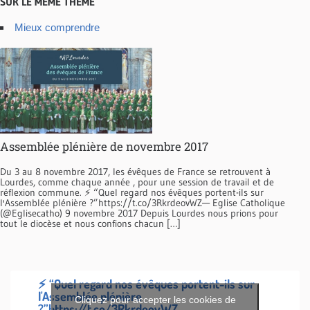
SUR LE MÊME THÈME
Mieux comprendre
Assemblée plénière de novembre 2017
Du 3 au 8 novembre 2017, les évêques de France se retrouvent à
Lourdes, comme chaque année , pour une session de travail et de
réflexion commune. ⚡️ “Quel regard nos évêques portent-ils sur
l'Assemblée plénière ?”https://t.co/3RkrdeovWZ— Eglise Catholique
(@Eglisecatho) 9 novembre 2017 Depuis Lourdes nous prions pour
tout le diocèse et nous confions chacun […]
⚡️ “Quel regard nos évêques portent-ils sur
l'Assemblée plénière
Cliquez pour accepter les cookies de
?”
https://t.co/3RkrdeovWZ