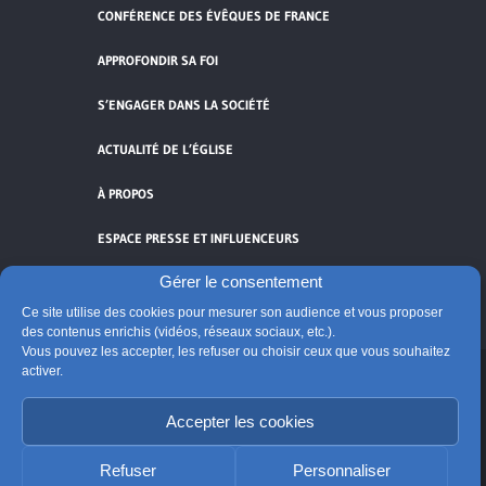
CONFÉRENCE DES ÉVÊQUES DE FRANCE
APPROFONDIR SA FOI
S’ENGAGER DANS LA SOCIÉTÉ
ACTUALITÉ DE L’ÉGLISE
À PROPOS
ESPACE PRESSE ET INFLUENCEURS
Gérer le consentement
FLUX RSS
Ce site utilise des cookies pour mesurer son audience et vous proposer
des contenus enrichis (vidéos, réseaux sociaux, etc.).
Vous pouvez les accepter, les refuser ou choisir ceux que vous souhaitez
activer.
Cliquez pour accepter les cookies de
vidéos et réseaux sociaux et activer ce
Accepter les cookies
© Église catholique en France
contenu.
Édité par la Conférence des évêques de France
Refuser
Personnaliser