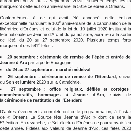
auront lieu du 20 au 27 septembre 2020. Plusieurs temps festifs
marqueront cette édition anniversaire, la 591e célébrée à Orléans.
Conformément à ce qui avait été annoncé, cette édition
e
exceptionnelle marquant le 100
anniversaire de la canonisation de la
libératrice d’Orléans et celui de la loi du 10 juillet 1920 instituant la
fête nationale de Jeanne d’Arc et du patriotisme, aura lieu à la sortie
de l’été, du 20 au 27 septembre 2020. Plusieurs temps forts
e
marqueront ces 591
fêtes :
20 septembre : cérémonie de remise de l’épée
et
entrée de
Jeanne d’Arc
par la porte Bourgogne,
du 24 au 27 septembre : marché médiéval
,
26 septembre : cérémonie de remise de l’Etendard
, suivie
du
Son et lumière
2020 sur la Cathédrale,
27 septembre : office religieux, défilés et cortèges
commémoratifs, hommages à Jeanne d’Arc
, suivis d
la
cérémonie de restitution de l’Etendard
.
D’autres événements complèteront cette programmation, à l’instar
de « Orléans La Source fête Jeanne d’Arc » dont ce sera la
e
5
édition. En revanche, le Set électro d’Orléans ne pourra avoir lieu
cette année. Fidèles aux valeurs de Jeanne d’Arc, ces fêtes 2020