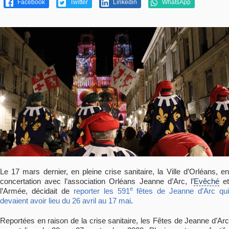
Facebook
Twitter
Linkedin
WhatsApp
Le 17 mars dernier, en pleine crise sanitaire, la Ville d’Orléans, en
concertation avec l’association Orléans Jeanne d’Arc, l’
Evêché
e
e
l’Armée, décidait de
reporter les 591
fêtes de Jeanne d’Arc qu
devaient avoir lieu du 26 avril au 17 mai
.
Reportées en raison de la crise sanitaire, les Fêtes de Jeanne d’Arc