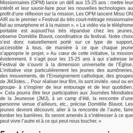
Missionnaires (OPM) lance un défi aux 15-25 ans : mettre leur
intérêt et leur savoir-faire pour les nouvelles technologies au
profit d’une réflexion sur la mission. Les OPM lancent Missi ON
AIR ou le premier « Festival du très court-métrage missionnaire
fait au smartphone et à la maison ». « La vidéo via le téléphone
portable est aujourd’hui très répandue chez les jeunes,
observe Domitille Blavot, coordinatrice du festival. Notre choix
s’est donc naturellement porté sur ce type de support,
accessible à tous, de manière à ce que chaque jeune
s’approprie le projet. » Au cœur de cette initiative, la mission
évidemment. Il s’agit pour les 15-25 ans à qui s’adresse le
Festival de s’ouvrir à la dimension universelle de l’Église.
L’initiative vise particulièrement les jeunes des aumôneries,
des mouvements, de l’Enseignement catholique, des groupes
de JMJistes… Pour réaliser leur film, ils sont invités -seul ou en
groupe- à s’inspirer de leur entourage et de leur quotidien.
« Cela pourra être leur participation aux Journées Mondiales
de la Jeunesse (JMJ), à un camp d’été, la rencontre d’une
personne venue d’ailleurs, etc., précise Domitille Blavot. Les
jeunes devront découvrir, aller à la rencontre de l’autre, faire
tomber les barrières. Ils seront amenés à s’intéresser à ce que
peut vivre l’autre et à ce qui peut nous toucher. »