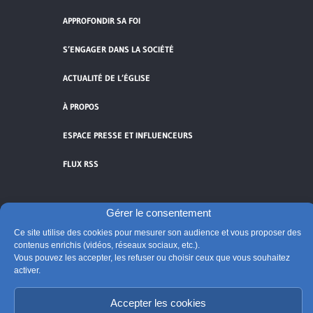
APPROFONDIR SA FOI
S’ENGAGER DANS LA SOCIÉTÉ
ACTUALITÉ DE L’ÉGLISE
À PROPOS
ESPACE PRESSE ET INFLUENCEURS
FLUX RSS
Gérer le consentement
Ce site utilise des cookies pour mesurer son audience et vous proposer des
Cliquez pour accepter les cookies de
contenus enrichis (vidéos, réseaux sociaux, etc.).
vidéos et réseaux sociaux et activer ce
Vous pouvez les accepter, les refuser ou choisir ceux que vous souhaitez
© Église catholique en France
contenu.
activer.
Édité par la Conférence des évêques de France
Suivre @Eglisecatho
Accepter les cookies