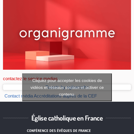
contactez le service medias
Cliquez pour accepter les cookies de
vidéos et réseaux sociaux et activer ce
Tweets by eglisecatho
contenu.
Contact média
Accréditations auprès de la CEF
Église catholique en France
CONFÉRENCE DES ÉVÊQUES DE FRANCE