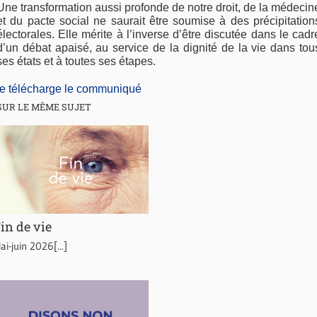
Une transformation aussi profonde de notre droit, de la médecin
et du pacte social ne saurait être soumise à des précipitation
électorales. Elle mérite à l’inverse d’être discutée dans le cadr
d’un débat apaisé, au service de la dignité de la vie dans tou
ses états et à toutes ses étapes.
je télécharge le communiqué
SUR LE MÊME SUJET
in de vie
ai-juin 2026[...]