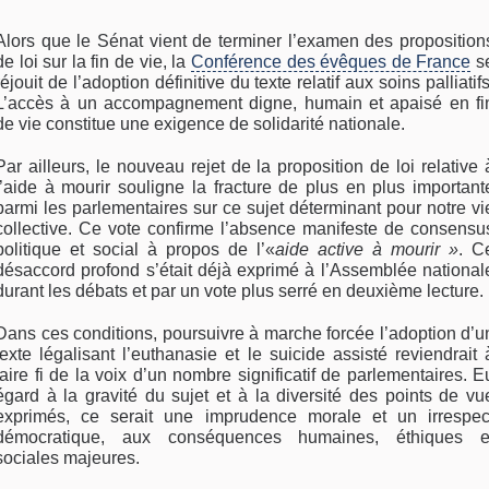
Alors que le Sénat vient de terminer l’examen des proposition
de loi sur la fin de vie, la
Conférence des évêques de France
s
réjouit de l’adoption définitive du texte relatif aux soins palliatifs
L’accès à un accompagnement digne, humain et apaisé en fi
de vie constitue une exigence de solidarité nationale.
Par ailleurs, le nouveau rejet de la proposition de loi relative 
l’aide à mourir souligne la fracture de plus en plus important
parmi les parlementaires sur ce sujet déterminant pour notre vi
collective. Ce vote confirme l’absence manifeste de consensu
politique et social à propos de l’«
aide active à mourir »
. C
désaccord profond s’était déjà exprimé à l’Assemblée national
durant les débats et par un vote plus serré en deuxième lecture.
Dans ces conditions, poursuivre à marche forcée l’adoption d’u
texte légalisant l’euthanasie et le suicide assisté reviendrait 
faire fi de la voix d’un nombre significatif de parlementaires. E
égard à la gravité du sujet et à la diversité des points de vu
exprimés, ce serait une imprudence morale et un irrespec
démocratique, aux conséquences humaines, éthiques e
sociales majeures.