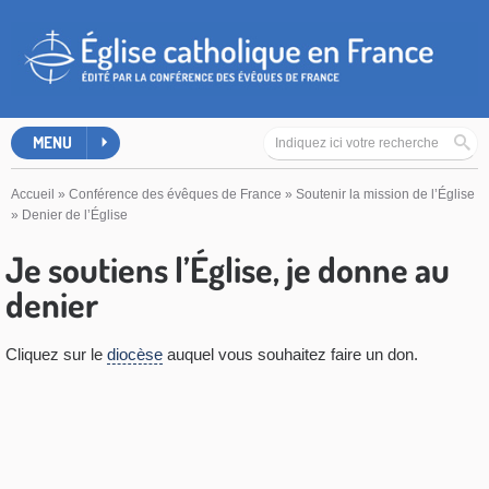
MENU
Accueil
»
Conférence des évêques de France
»
Soutenir la mission de l’Église
»
Denier de l’Église
Je soutiens l’Église, je donne au
denier
Cliquez sur le
diocèse
auquel vous souhaitez faire un don.