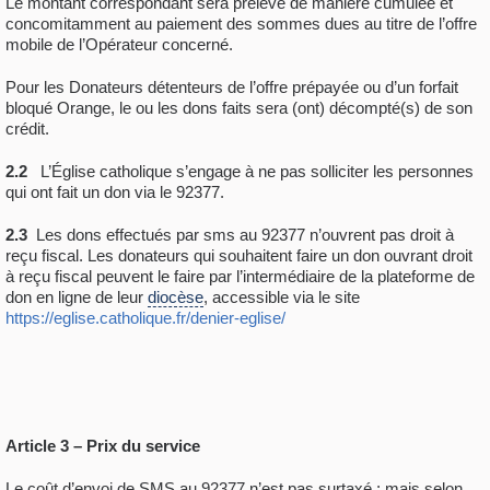
Le montant correspondant sera prélevé de manière cumulée et
concomitamment au paiement des sommes dues au titre de l’offre
mobile de l’Opérateur concerné.
Pour les Donateurs détenteurs de l’offre prépayée ou d’un forfait
bloqué Orange, le ou les dons faits sera (ont) décompté(s) de son
crédit.
2.2
L’Église catholique s’engage à ne pas solliciter les personnes
qui ont fait un don via le 92377.
2.3
Les dons effectués par sms au 92377 n’ouvrent pas droit à
reçu fiscal. Les donateurs qui souhaitent faire un don ouvrant droit
à reçu fiscal peuvent le faire par l’intermédiaire de la plateforme de
don en ligne de leur
diocèse
, accessible via le site
https://eglise.catholique.fr/denier-eglise/
Article 3 – Prix du service
Le coût d’envoi de SMS au 92377 n’est pas surtaxé ; mais selon