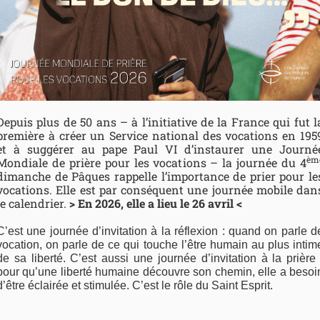
Depuis plus de 50 ans – à l’initiative de la France qui fut l
première à créer un Service national des vocations en 195
et à suggérer au pape Paul VI d’instaurer une Journé
èm
Mondiale de prière pour les vocations – la journée du 4
dimanche de Pâques rappelle l’importance de prier pour le
vocations. Elle est par conséquent une journée mobile dan
le calendrier.
> En 2026, elle a lieu le 26 avril <
C’est une journée d’invitation à la réflexion : quand on parle d
vocation, on parle de ce qui touche l’être humain au plus intim
de sa liberté. C’est aussi une journée d’invitation à la prière 
pour qu’une liberté humaine découvre son chemin, elle a besoi
d’être éclairée et stimulée. C’est le rôle du Saint Esprit.