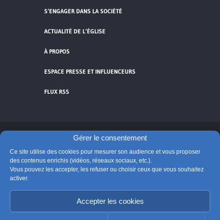
S’ENGAGER DANS LA SOCIÉTÉ
ACTUALITÉ DE L’ÉGLISE
À PROPOS
ESPACE PRESSE ET INFLUENCEURS
FLUX RSS
Gérer le consentement
Cliquez pour accepter les cookies de
Ce site utilise des cookies pour mesurer son audience et vous proposer
vidéos et réseaux sociaux et activer ce
des contenus enrichis (vidéos, réseaux sociaux, etc.).
© Église catholique en France
contenu.
Vous pouvez les accepter, les refuser ou choisir ceux que vous souhaitez
Édité par la Conférence des évêques de France
activer.
Suivre @Eglisecatho
Accepter les cookies